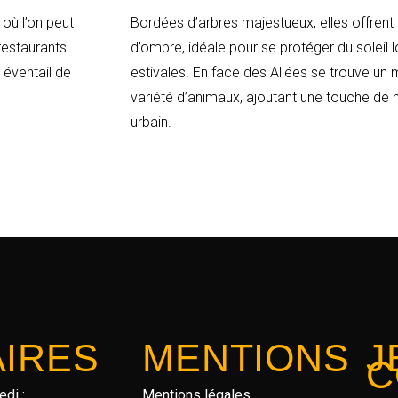
où l’on peut
Bordées d’arbres majestueux, elles offren
restaurants
d’ombre, idéale pour se protéger du soleil
 éventail de
estivales. En face des Allées se trouve un 
variété d’animaux, ajoutant une touche de 
urbain.
IRES
MENTIONS
J
C
edi :
Mentions légales