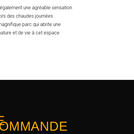
t également une agréable sensation
 lors des chaudes journées
magnifique parc qui abrite une
nature et de vie à cet espace
E
OMMANDE